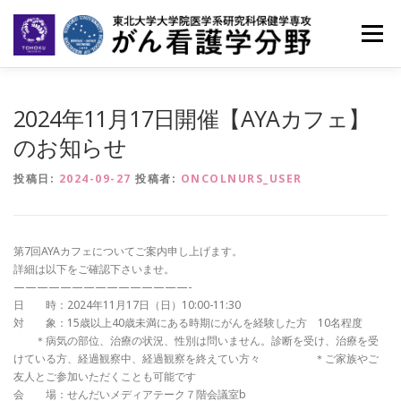
コ
ン
メニュー
テ
ン
ツ
へ
ホーム
ごあいさつ
メンバー
教育
2024年11月17日開催【AYAカフェ】
ス
キ
のお知らせ
ッ
研究業績
活動報告
OB・OG報告
プ
投稿日:
2024-09-27
投稿者:
ONCOLNURS_USER
大学院受験の方へ
第7回AYAカフェについてご案内申し上げます。
詳細は以下をご確認下さいませ。
———————————————-
日 時：
2024
年11月
17
日（日）
10:00-11:30
対 象：
15
歳以上
40
歳未満にある時期にがんを経験した方
10
名程度
＊病気の部位、治療の状況、性別は問いません。診断を受け、治療を受
けている方、経過観察中、経過観察を終えてい方々 ＊ご家族やご
友人とご参加いただくことも可能です
会 場：せんだいメディアテーク７階会議室b