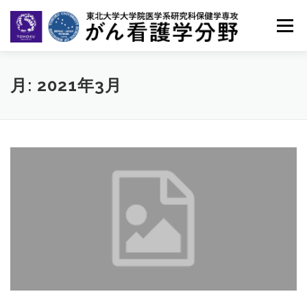
コ
ン
メニュー
テ
ン
ツ
へ
ホーム
ごあいさつ
メンバー
教育
月:
2021年3月
ス
キ
ッ
研究業績
活動報告
OB・OG報告
プ
大学院受験の方へ