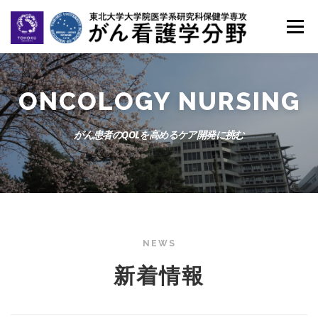
コ
ン
メニュー
テ
ン
ツ
へ
ホーム
ごあいさつ
メンバー
教育
ス
ONCOLOGY
NURSING
キ
ッ
研究業績
活動報告
OB・OG報告
がん患者のQOLを高めるケア開発に挑む
プ
大学院受験の方へ
NEWS
新着情報